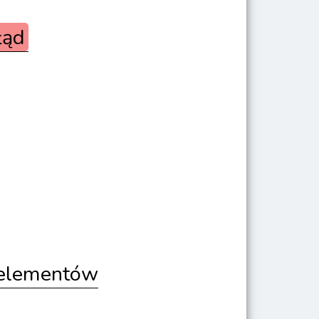
łąd
h elementów