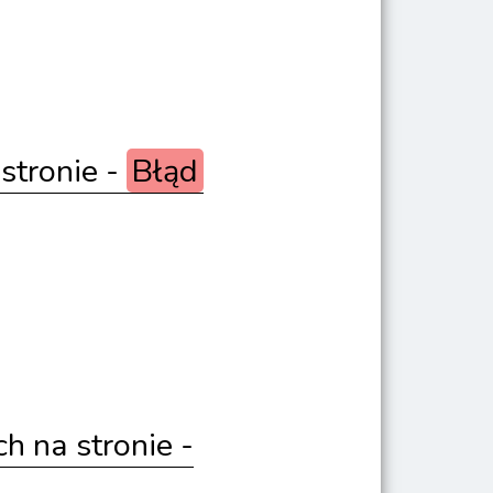
stronie -
Błąd
 na stronie -