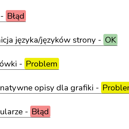
 -
Błąd
icja języka/języków strony -
OK
łówki -
Problem
natywne opisy dla grafiki -
Probl
ularze -
Błąd