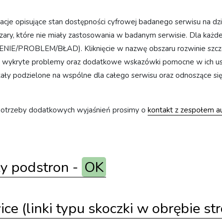
acje opisujące stan dostępności cyfrowej badanego serwisu na dz
ary, które nie miały zastosowania w badanym serwisie. Dla każ
IE/PROBLEM/BŁAD). Kliknięcie w nazwę obszaru rozwinie szcz
, wykryte problemy oraz dodatkowe wskazówki pomocne w ich u
stały podzielone na wspólne dla całego serwisu oraz odnoszące si
 potrzeby dodatkowych wyjaśnień prosimy o
kontakt z zespołem 
ły podstron -
OK
ce (linki typu skoczki w obrębie st