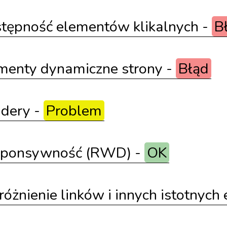
tępność elementów klikalnych -
B
menty dynamiczne strony -
Błąd
jdery -
Problem
sponsywność (RWD) -
OK
óżnienie linków i innych istotnyc