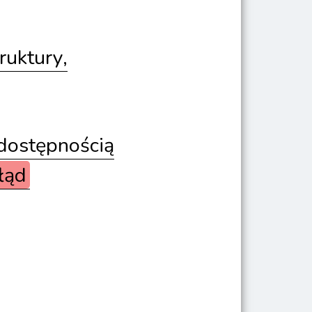
ruktury,
dostępnością
łąd