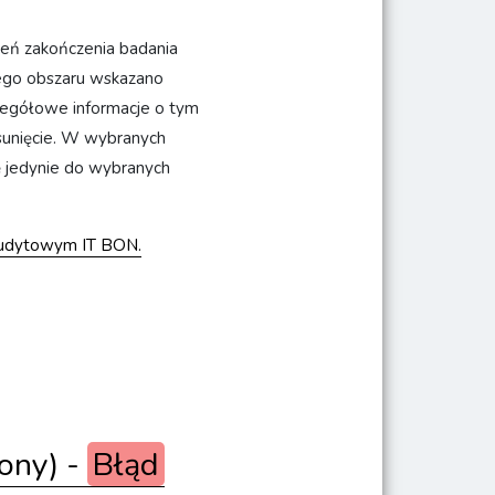
ień zakończenia badania
dego obszaru wskazano
egółowe informacje o tym
sunięcie. W wybranych
ę jedynie do wybranych
audytowym IT BON.
rony) -
Błąd