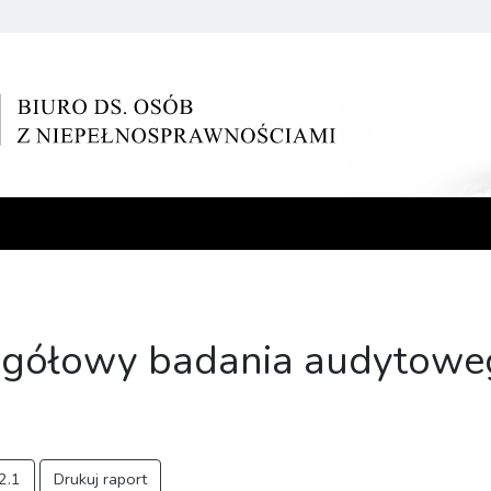
egółowy badania audytowe
2.1
Drukuj raport