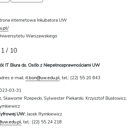
trona internetowa Inkubatora UW
u.pl/
Uniwersytetu Warszawskiego
1 / 10
ół IT Biura ds. Osób z Niepełnosprawnościami UW
adres e-mail:
it.bon@uw.edu.pl
, tel.: (22) 55 20 843
023-03-31
, Sławomir Rzepecki, Sylwester Piekarski, Krzysztof Busłowicz,
ymkiewicz
 Cyfrowej UW:
Jacek Rymkiewicz
@uw.edu.pl
, tel.: (22) 55 24 218