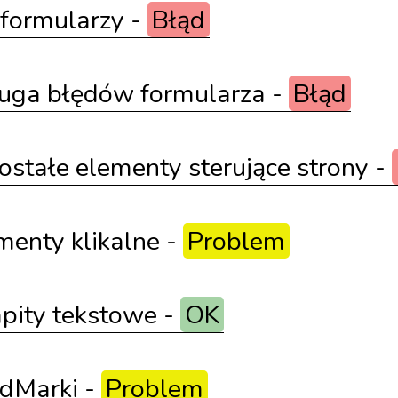
 formularzy -
Błąd
ługa błędów formularza -
Błąd
ostałe elementy sterujące strony -
menty klikalne -
Problem
pity tekstowe -
OK
ndMarki -
Problem